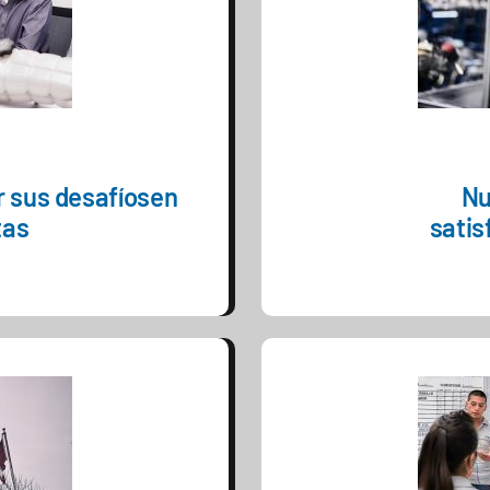
 sus desafíos
en
Nu
tas
satis