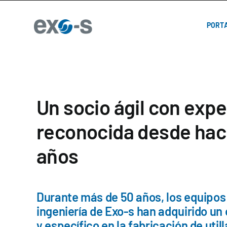
Skip
to
PORT
content
Un socio ágil con expe
reconocida desde hac
años
Durante más de 50 años, los equipos
ingeniería de Exo-s han adquirido un
y específico en la fabricación de util