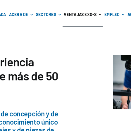
ADA
ACERA DE
SECTORES
VENTAJAS EXO-S
EMPLEO
A
riencia
e más de 50
 de concepción y de
 conocimiento único
lajes y de piezas de