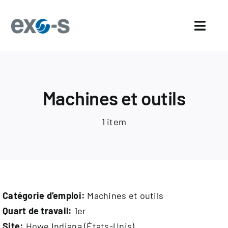
Skip
to
Toggl
content
Navig
Accueil
À propos
Machines et outils
Secteurs
1 item
Avantages Exo-s
Pourquoi travailler chez Exo-s ?
Catégorie d’emploi:
Machines et outils
Actualités
Quart de travail:
1er
Site:
Howe Indiana (États-Unis)